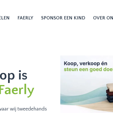
ELEN
FAERLY
SPONSOR EEN KIND
OVER O
op is
 Faerly
waar wíj tweedehands