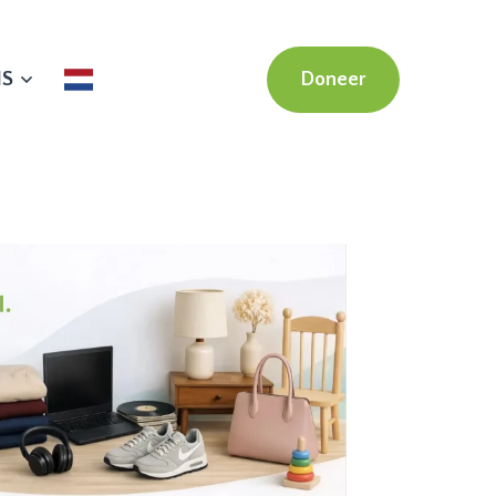
NS
Doneer