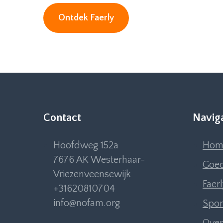
Ontdek Faerly
Contact
Navig
Hoofdweg 152a
Hom
7676 AK Westerhaar-
Goed
Vriezenveensewijk
Faer
+31620810704
info@nofam.org
Spon