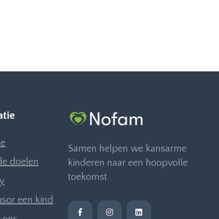
atie
e
Samen helpen we kansarme
e doelen
kinderen naar een hoopvolle
toekomst
ly
sor een kind