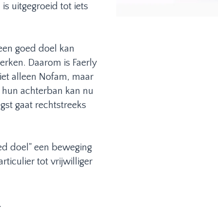
s uitgegroeid tot iets
een goed doel kan
perken. Daarom is Faerly
iet alleen Nofam, maar
t hun achterban kan nu
st gaat rechtstreeks
.
ed doel" een beweging
culier tot vrijwilliger
.