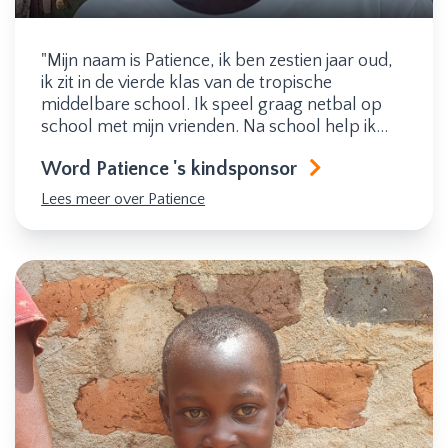
"Mijn naam is Patience, ik ben zestien jaar oud,
ik zit in de vierde klas van de tropische
middelbare school. Ik speel graag netbal op
school met mijn vrienden. Na school help ik
altijd mijn moeder met werk en mijn droom is
Word Patience 's kindsponsor
om dokter te worden."
Lees meer over Patience