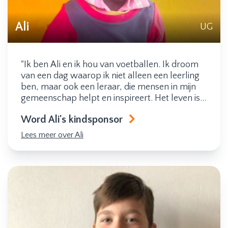
Ali
UG
"Ik ben Ali en ik hou van voetballen. Ik droom
van een dag waarop ik niet alleen een leerling
ben, maar ook een leraar, die mensen in mijn
gemeenschap helpt en inspireert. Het leven is
soms zwaar, maar mijn droom verandert nooit.
Word Ali's kindsponsor
Ik zeg vaak tegen mezelf: Op een dag zal ik
voor een klaslokaal staan, en zullen mijn
Lees meer over Ali
woorden anderen inspireren."