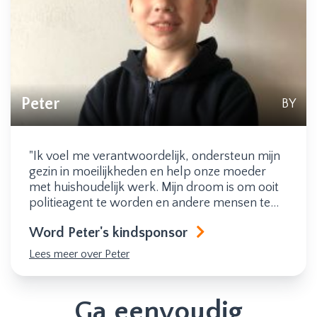
Peter
BY
"Ik voel me verantwoordelijk, ondersteun mijn
gezin in moeilijkheden en help onze moeder
met huishoudelijk werk. Mijn droom is om ooit
politieagent te worden en andere mensen te
beschermen. Mijn moeder wil graag dat ik
Word Peter's kindsponsor
architect word. Mijn grootste vreugde is om
naar het HOP Centre te gaan waar ik tijd kan
Lees meer over Peter
doorbrengen met mijn vrienden. Daarnaast ga
ik graag naar de kerk."
Ga eenvoudig