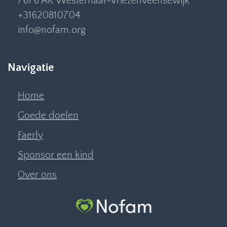
7676 AK Westerhaar-Vriezenveensewijk
+31620810704
info@nofam.org
Navigatie
Home
Goede doelen
Faerly
Sponsor een kind
Over ons