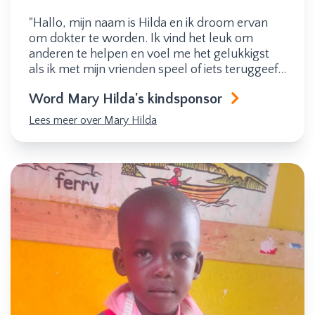
"Hallo, mijn naam is Hilda en ik droom ervan
om dokter te worden. Ik vind het leuk om
anderen te helpen en voel me het gelukkigst
als ik met mijn vrienden speel of iets teruggeef
aan mijn gemeenschap. Ik hoop hard te
Word Mary Hilda's kindsponsor
studeren, zodat ik op een dag de zieken kan
genezen en een betekenisvol verschil kan
Lees meer over Mary Hilda
maken in het leven van mensen."