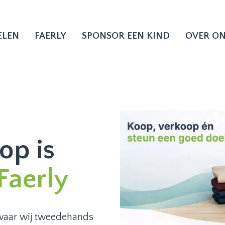
ELEN
FAERLY
SPONSOR EEN KIND
OVER O
op is
 Faerly
waar wíj tweedehands