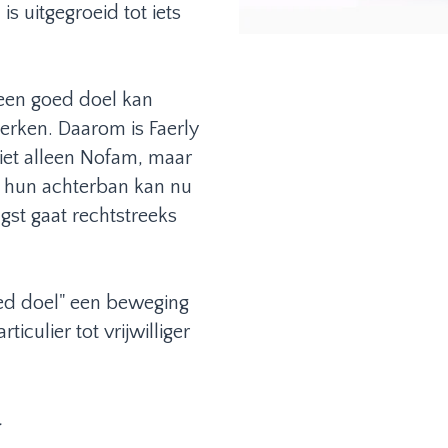
s uitgegroeid tot iets
een goed doel kan
perken. Daarom is Faerly
iet alleen Nofam, maar
t hun achterban kan nu
st gaat rechtstreeks
.
ed doel" een beweging
culier tot vrijwilliger
.