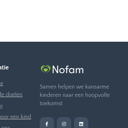
atie
e
Samen helpen we kansarme
e doelen
kinderen naar een hoopvolle
toekomst
ly
sor een kind