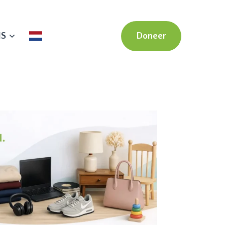
NS
Doneer