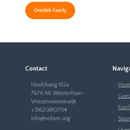
Ontdek Faerly
Contact
Navig
Hoofdweg 152a
Hom
7676 AK Westerhaar-
Goed
Vriezenveensewijk
Faer
+31620810704
info@nofam.org
Spon