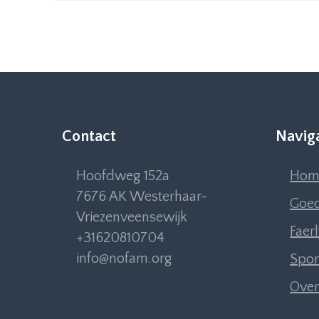
Contact
Navig
Hoofdweg 152a
Hom
7676 AK Westerhaar-
Goed
Vriezenveensewijk
Faer
+31620810704
info@nofam.org
Spon
Over