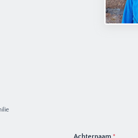
ilie
Achternaam
*