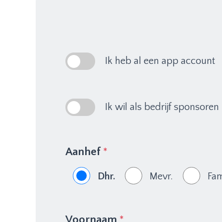
Ik heb al een app account
Ik wil als bedrijf sponsoren
Aanhef
*
Dhr.
Mevr.
Fam
Voornaam
*