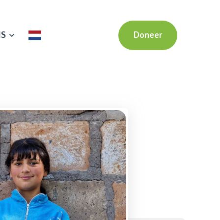
NS
Doneer