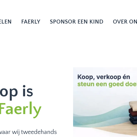
ELEN
FAERLY
SPONSOR EEN KIND
OVER O
op is
 Faerly
waar wíj tweedehands