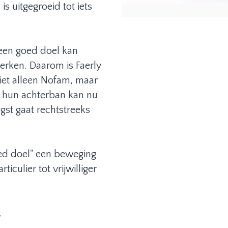
s uitgegroeid tot iets
een goed doel kan
perken. Daarom is Faerly
iet alleen Nofam, maar
t hun achterban kan nu
st gaat rechtstreeks
.
ed doel" een beweging
culier tot vrijwilliger
.