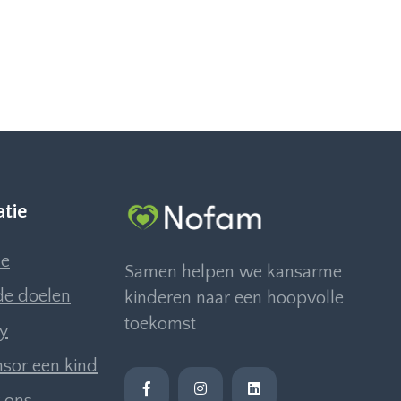
atie
e
Samen helpen we kansarme
e doelen
kinderen naar een hoopvolle
toekomst
ly
sor een kind