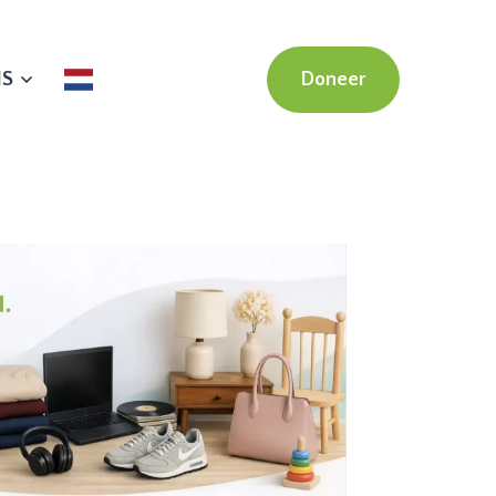
NS
Doneer