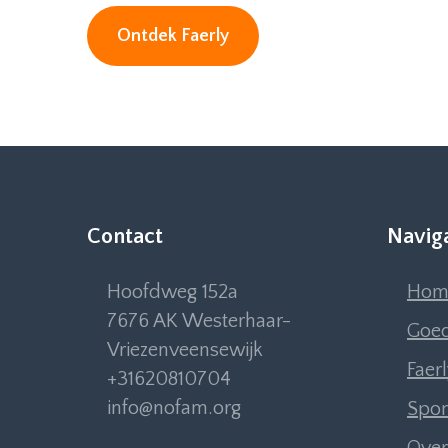
Ontdek Faerly
Contact
Navig
Hoofdweg 152a
Hom
7676 AK Westerhaar-
Goed
Vriezenveensewijk
Faer
+31620810704
info@nofam.org
Spon