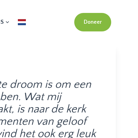
NS
Doneer
ste droom is om een
bben. Wat mij
kt, is naar de kerk
enten van geloof
vind het ook erg leuk