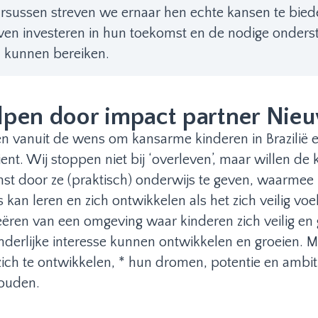
cursussen streven we ernaar hen echte kansen te bie
jven investeren in hun toekomst en de nodige onderst
 kunnen bereiken.
lpen door impact partner Nieu
ren vanuit de wens om kansarme kinderen in Brazilië 
ient. Wij stoppen niet bij ‘overleven’, maar willen d
st door ze (praktisch) onderwijs te geven, waarmee
s kan leren en zich ontwikkelen als het zich veilig voe
reëren van een omgeving waar kinderen zich veilig en
kinderlijke interesse kunnen ontwikkelen en groeien. M
 zich te ontwikkelen, * hun dromen, potentie en ambi
houden.