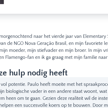
a morgenochtend naar het vierde jaar van Elementary S
an de NGO Nova Geração Brasil, en mijn favoriete les
n moeder, mijn stiefvader en mijn broer. In mijn vrij
 een Flamengo-fan en ik ga graag met mijn familie naar
e hulp nodig heeft
gen vol potentie. Paulo heeft moeite met het spraakp
jn biologische vader in een andere staat woont, wat h
en om te gaan. Gezien deze realiteit wil de instell
elpen een succesvolle koers op te bouwen. Door mid