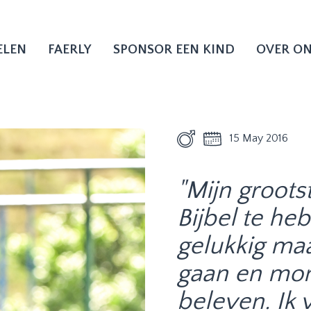
ELEN
FAERLY
SPONSOR EEN KIND
OVER O
15 May 2016
"Mijn groot
Bijbel te he
gelukkig maa
gaan en mom
beleven. Ik 