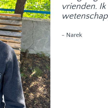
vrienden. I
wetenschapp
- Narek