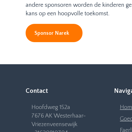
andere sponsoren worden de kinderen gehol
kans op een hoopvolle toekomst.
Sponsor Narek
Contact
Navig
Hoofdweg 152a
Hom
7676 AK Westerhaar-
Goed
Vriezenveensewijk
Faer