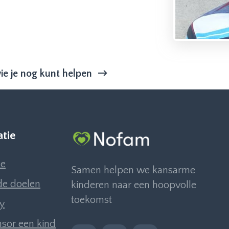
ie je nog kunt helpen
atie
e
Samen helpen we kansarme
e doelen
kinderen naar een hoopvolle
toekomst
ly
sor een kind