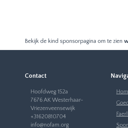
Bekijk de kind sponsorpagina om te zien
w
Contact
Navig
Hoofdweg 152a
Hom
7676 AK Westerhaar-
Goed
Vriezenveensewijk
Faer
+31620810704
info@nofam.org
Spon